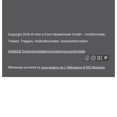
Copyright 2026 © Holz in Form Niedermeier GmbH – Holzformteile,
Theken, Treppen, Holzhalbschalen, Holzviertelschalen
AGB
AGB Onlineshop
Datenschutz
Impressum
Kontakt
Folge uns auf Faceboo
Folge uns auf Ins
Folge uns auf
Folge uns
Webdesign powered by
www.renatoo.de // Webdesign & SEO Mosbach