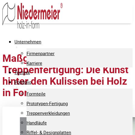
Unternehmen
Firmenpartner
Maßgeschneiderte
Karriere
Treppenfertigung: Die Kunst
Technik
hinter den Kulissen bei Holz
Portfolio
in Form Niedermeier
Formteile
Prototypen-Fertigung
Treppenverkleidungen
Handläufe
Riffel- & Designplatten