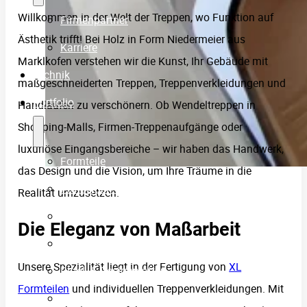
Willkommen in der Welt der Treppen, wo Funktion auf
Firmenpartner
Ästhetik trifft! Bei Holz in Form Niedermeier aus
Karriere
Marklkofen verstehen wir die Kunst, Ihr Gebäude mit
Technik
maßgeschneiderten Treppen, Treppenverkleidungen und
Portfolio
Handläufen zu verschönern. Ob Wendeltreppen in
Shopping-Malls, Firmen-Treppenaufgänge oder
luxuriöse Eingangsbereiche – wir haben das Handwerk,
Formteile
das Design und die Vision, um Ihre Träume in die
Prototypen-Fertigung
Realität umzusetzen.
Treppenverkleidungen
Die Eleganz von Maßarbeit
Handläufe
Unsere Spezialität liegt in der Fertigung von
XL
Riffel- & Designplatten
Formteilen
und individuellen Treppenverkleidungen. Mit
Einblicke in die Fertigung