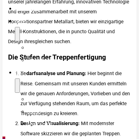
unserer jahrelangen Erfahrung, innovativen Technologie
Referenzen
und enger Zusammenarbeit mit unserem
News
Kooperationspartner Metallart, bieten wir einzigartige
Metall-Konstruktionen, die in puncto Qualität und
Design ihresgleichen suchen.
Blog
Die Stufen der Treppenfertigung
Presseberichte
Shop
Hier beginnt die
Bedarfsanalyse und Planung:
Reise. Gemeinsam mit unseren Kunden ermitteln
wir die genauen Anforderungen, Vorlieben und den
Warenkorb
zur Verfügung stehenden Raum, um das perfekte
Kasse
Treppendesign zu kreieren.
Mit modernster
Mein Konto
Design und Visualisierung:
Software skizzieren wir die geplanten Treppen.