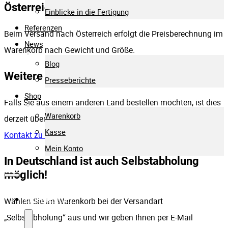
Österreich
Einblicke in die Fertigung
Referenzen
Beim Versand nach Österreich erfolgt die Preisberechnung im
News
Warenkorb nach Gewicht und Größe.
Blog
Weitere Länder
Presseberichte
Shop
Falls Sie aus einem anderen Land bestellen möchten, ist dies
Warenkorb
derzeit über den Shop nicht möglich. Bitte
nehmen Sie
Kasse
Kontakt zu uns auf
.
Mein Konto
In Deutschland ist auch Selbstabholung
möglich!
Unternehmen
Wählen Sie im Warenkorb bei der Versandart
„Selbstabholung“ aus und wir geben Ihnen per E-Mail