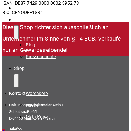
IBAN: DE87 7429 0000 0002 5952 73
Referenzen
BIC: GENODEF1SR1
News
Dieser Shop richtet sich ausschließlich an
Unternehmer im Sinne von § 14 BGB. Verkäufe
Blog
nur an Gewerbetreibende!
Presseberichte
Shop
Warenkorb
Kontakt
Kasse
Holz in Form Niedermeier GmbH
Schloßstraße 65
Mein Konto
D-84163 Marklkofen / Warth
Telefon