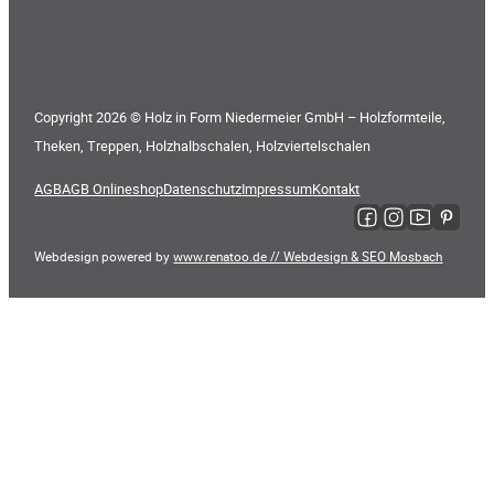
Copyright 2026 © Holz in Form Niedermeier GmbH – Holzformteile,
Theken, Treppen, Holzhalbschalen, Holzviertelschalen
AGB
AGB Onlineshop
Datenschutz
Impressum
Kontakt
Folge uns auf Faceboo
Folge uns auf Ins
Folge uns auf
Folge uns
Webdesign powered by
www.renatoo.de // Webdesign & SEO Mosbach