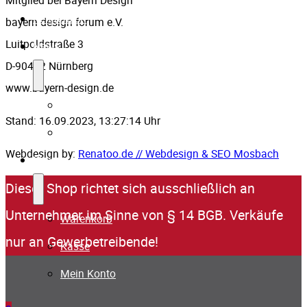
Referenzen
bayern design forum e.V.
Luitpoldstraße 3
News
D-90402 Nürnberg
www.bayern-design.de
Blog
Stand: 16.09.2023, 13:27:14 Uhr
Presseberichte
Webdesign by:
Renatoo.de // Webdesign & SEO Mosbach
Shop
Dieser Shop richtet sich ausschließlich an
Unternehmer im Sinne von § 14 BGB. Verkäufe
Warenkorb
nur an Gewerbetreibende!
Kasse
Mein Konto