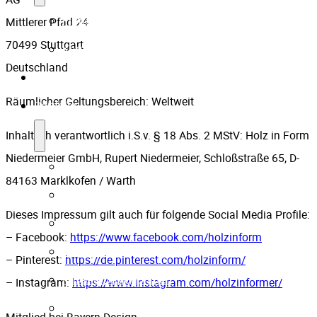
Firmenpartner
Mittlerer Pfad 24
70499 Stuttgart
Karriere
Deutschland
Technik
Räumlicher Geltungsbereich: Weltweit
Portfolio
Inhaltlich verantwortlich i.S.v. § 18 Abs. 2 MStV: Holz in Form
Niedermeier GmbH, Rupert Niedermeier, Schloßstraße 65, D-
Formteile
84163 Marklkofen / Warth
Prototypen-Fertigung
Dieses Impressum gilt auch für folgende Social Media Profile:
Treppenverkleidungen
– Facebook:
https://www.facebook.com/holzinform
Handläufe
– Pinterest:
https://de.pinterest.com/holzinform/
Riffel- & Designplatten
– Instagram:
https://www.instagram.com/holzinformer/
Einblicke in die Fertigung
Mitglied bei Bayern Design