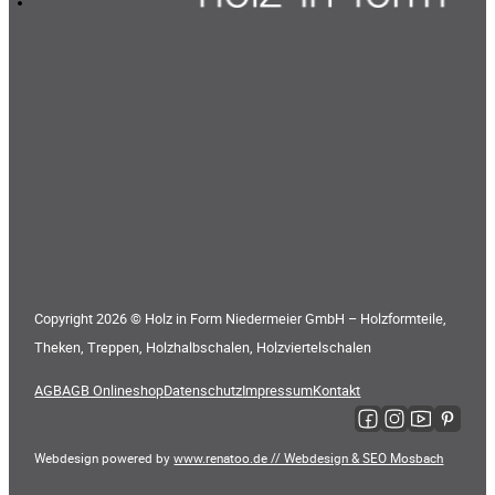
Copyright 2026 © Holz in Form Niedermeier GmbH – Holzformteile,
Theken, Treppen, Holzhalbschalen, Holzviertelschalen
AGB
AGB Onlineshop
Datenschutz
Impressum
Kontakt
Folge uns auf Faceboo
Folge uns auf Ins
Folge uns auf
Folge uns
Webdesign powered by
www.renatoo.de // Webdesign & SEO Mosbach