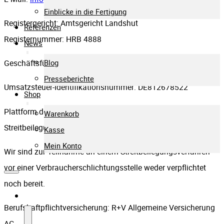
Einblicke in die Fertigung
Registergericht: Amtsgericht Landshut
Referenzen
Registernummer: HRB 4888
News
Geschäftsführer/in: Rupert Niedermeier
Blog
Presseberichte
Umsatzsteuer-Identifikationsnummer: DE812678522
Shop
Plattform der EU-Kommission zur Online-
Warenkorb
Streitbeilegung:
https://ec.europa.eu/odr
Kasse
Mein Konto
Wir sind zur Teilnahme an einem Streitbeilegungsverfahren
vor einer Verbraucherschlichtungsstelle weder verpflichtet
noch bereit.
Unternehmen
Berufshaftpflichtversicherung: R+V Allgemeine Versicherung
AG