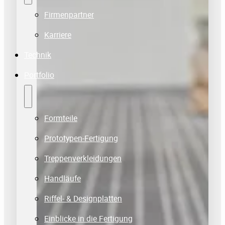
Firmenpartner
Karriere
Technik
Portfolio
Holz In Form Specials
Formteile
Prototypen-Fertigung
Treppenverkleidungen
Handläufe
Riffel- & Designplatten
Einblicke in die Fertigung