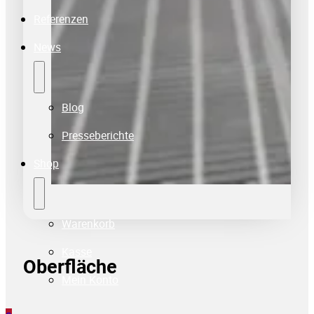
Referenzen
News
Blog
Presseberichte
Shop
Warenkorb
Kasse
Oberfläche
Mein Konto