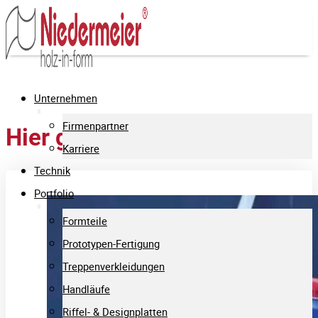
Unternehmen
Firmenpartner
Hier geht es rund
Karriere
Technik
Portfolio
Formteile
Prototypen-Fertigung
Treppenverkleidungen
Handläufe
Riffel- & Designplatten