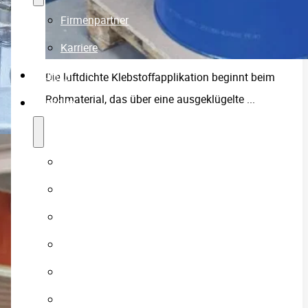
Firmenpartner
Karriere
Technik
Die luftdichte Klebstoffapplikation beginnt beim
Rohmaterial, das über eine ausgeklügelte ...
Portfolio
Formteile
Prototypen-Fertigung
Treppenverkleidungen
Handläufe
Riffel- & Designplatten
Einblicke in die Fertigung