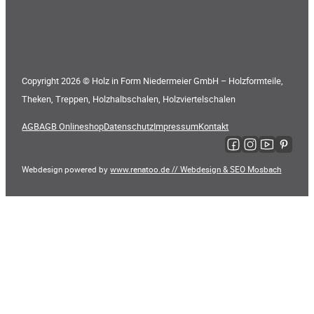
Copyright 2026 © Holz in Form Niedermeier GmbH – Holzformteile,
Theken, Treppen, Holzhalbschalen, Holzviertelschalen
AGB
AGB Onlineshop
Datenschutz
Impressum
Kontakt
Folge uns auf Faceboo
Folge uns auf Ins
Folge uns auf
Folge uns
Webdesign powered by
www.renatoo.de // Webdesign & SEO Mosbach