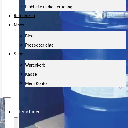
Einblicke in die Fertigung
Referenzen
News
Blog
Presseberichte
Shop
Warenkorb
Kasse
Mein Konto
Unternehmen