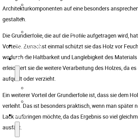
Handläufe
Architekturkomponenten auf eine besonders ansprechen
Riffel- & Designplatten
gestalten.
Einblicke in die Fertigung
Die Grundierfolie, die auf die Profile aufgetragen wird, h
Referenzen
Vorteile. Zunächst einmal schützt sie das Holz vor Feuch
wodurch die Haltbarkeit und Langlebigkeit des Material
News
erleichtert sie die weitere Verarbeitung des Holzes, da es
aufquillt oder verzieht.
Blog
Ein weiterer Vorteil der Grundierfolie ist, dass sie dem H
Presseberichte
verleiht. Das ist besonders praktisch, wenn man später n
Shop
Lack aufbringen möchte, da das Ergebnis so viel gleich
ausfällt.