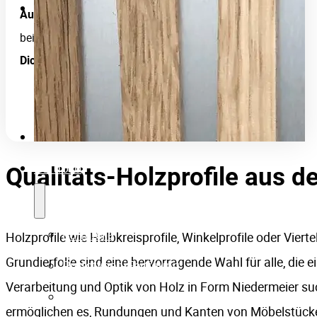
Unternehmen
: Einseitig oder beidseitig gebürstet,
Ausführung
beidseitig lackiert
5 mm
Dicke:
Firmenpartner
Karriere
Produkt ansehen
Technik
Portfolio
Qualitäts-Holzprofile aus 
Formteile
Holzprofile wie Halbkreisprofile, Winkelprofile oder Vierte
Grundierfolie sind eine hervorragende Wahl für alle, die 
Prototypen-Fertigung
Verarbeitung und Optik von Holz in Form Niedermeier suc
Treppenverkleidungen
ermöglichen es, Rundungen und Kanten von Möbelstück