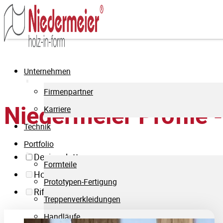
Unternehmen
Firmenpartner
Niedermeier Profile 
Karriere
Technik
Portfolio
Designplatten
Formteile
Holzprofile
Prototypen-Fertigung
Riffelplatten
Treppenverkleidungen
Handläufe