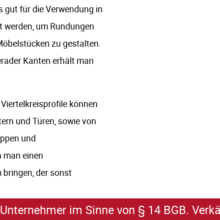
rs gut für die Verwendung in
det werden, um Rundungen
Möbelstücken zu gestalten.
erader Kanten erhält man
Viertelkreisprofile können
ern und Türen, sowie von
eppen und
n man einen
bringen, der sonst
an Unternehmer im Sinne von § 14 BGB. Verk