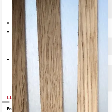
Riffel- & Designplatten
Einblicke in die Fertigung
Referenzen
News
Blog
Presseberichte
Shop
Warenkorb
Kasse
Mein Konto
LUMINO – Designplatte
: 1200 x 600 mm, 2400 x 600 mm
Format