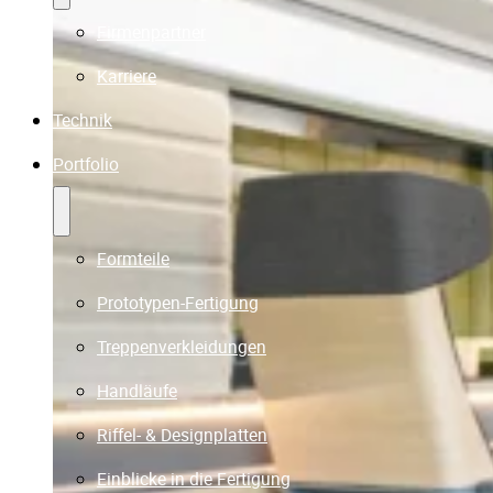
Firmenpartner
Karriere
Technik
Portfolio
Formteile
Prototypen-Fertigung
Treppenverkleidungen
Handläufe
Riffel- & Designplatten
Einblicke in die Fertigung