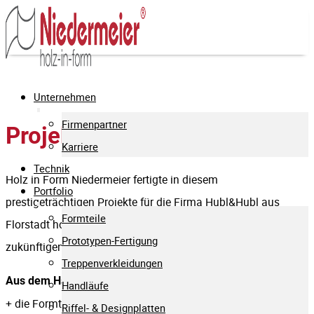
Unternehmen
Firmenpartner
Projekt ICE 3 Neo
Karriere
Technik
Holz in Form Niedermeier fertigte in diesem
Portfolio
prestigeträchtigen Projekte für die Firma Hubl&Hubl aus
Formteile
Florstadt hochwertige Formteile für die Prototypen der
Prototypen-Fertigung
zukünftigen ICE-Flotte der Deutschen Bahn.
Treppenverkleidungen
Aus dem Haus von Holz in Form Niedermeier stammen:
Handläufe
+ die Formteile aus dem 3D-Druck,
Riffel- & Designplatten