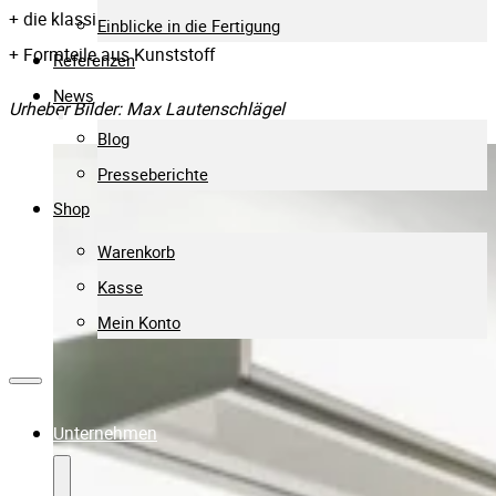
+ die klassische Sperrholz-Formteile (HiF-Wood)
Einblicke in die Fertigung
+ Formteile aus Kunststoff
Referenzen
News
Urheber Bilder: Max Lautenschlägel
Blog
Presseberichte
Shop
Warenkorb
Kasse
Mein Konto
Unternehmen