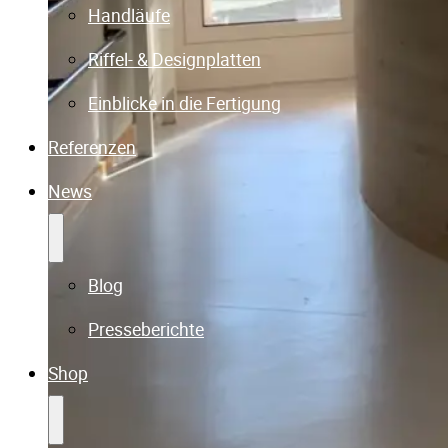
Handläufe
Riffel- & Designplatten
Einblicke in die Fertigung
Referenzen
News
Blog
Presseberichte
Shop