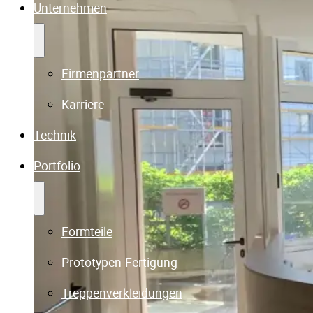
Unternehmen
Firmenpartner
Karriere
Technik
Portfolio
Formteile
Prototypen-Fertigung
Treppenverkleidungen