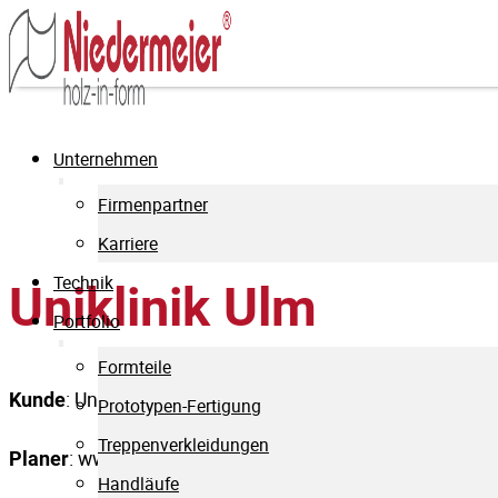
Unternehmen
Firmenpartner
Karriere
Technik
Uniklinik Ulm
Portfolio
Formteile
: Uniklinik Ulm
Kunde
Prototypen-Fertigung
Treppenverkleidungen
: www.schreinereibiek.de
Planer
Handläufe