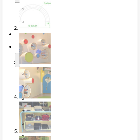
Firmenpartner
Karriere
Technik
Portfolio
Formteile
Prototypen-Fertigung
Treppenverkleidungen
Handläufe
Riffel- & Designplatten
Einblicke in die Fertigung