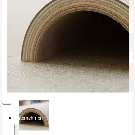
Einblicke in die Fertigung
Referenzen
News
Blog
Presseberichte
Shop
Warenkorb
Kasse
Mein Konto
Unternehmen