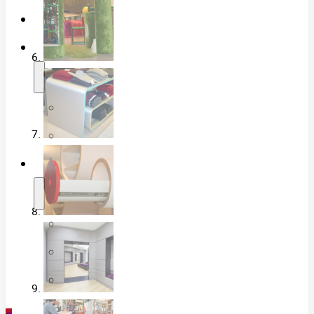
Referenzen
News
Blog
Presseberichte
Shop
Warenkorb
Kasse
Mein Konto