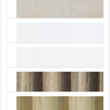
Holzviertelschale (ohne Grundierfolie)
Winkelprofil (mit Grundierfolie)
Winkelprofil (ohne Grundierfolie)
RIVA 7,5 – Riffelplatten – 7,5 mm
Riffelbreite
RIVA 10 – Riffelplatten – 10 mm
Riffelbreite