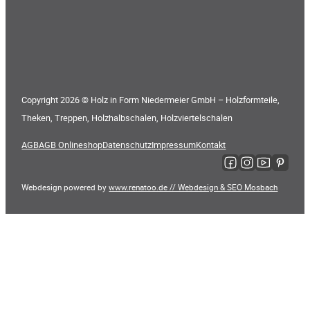
Copyright 2026 © Holz in Form Niedermeier GmbH – Holzformteile,
Theken, Treppen, Holzhalbschalen, Holzviertelschalen
AGB
AGB Onlineshop
Datenschutz
Impressum
Kontakt
Folge uns auf Faceboo
Folge uns auf Ins
Folge uns auf
Folge uns
Webdesign powered by
www.renatoo.de // Webdesign & SEO Mosbach