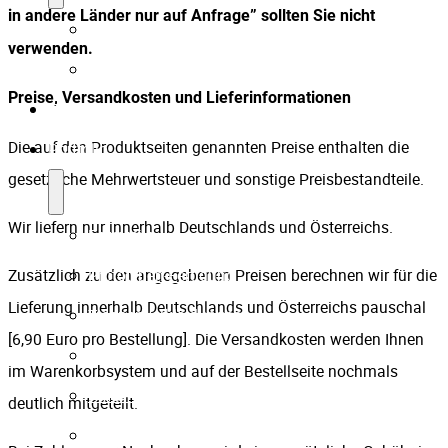
in andere Länder nur auf Anfrage” sollten Sie nicht
Firmenpartner
verwenden.
Karriere
Preise, Versandkosten und Lieferinformationen
Technik
Die auf den Produktseiten genannten Preise enthalten die
Portfolio
gesetzliche Mehrwertsteuer und sonstige Preisbestandteile.
Wir liefern nur innerhalb Deutschlands und Österreichs.
Formteile
Prototypen-Fertigung
Zusätzlich zu den angegebenen Preisen berechnen wir für die
Lieferung innerhalb Deutschlands und Österreichs pauschal
Treppenverkleidungen
[6,90 Euro pro Bestellung]. Die Versandkosten werden Ihnen
Handläufe
im Warenkorbsystem und auf der Bestellseite nochmals
Riffel- & Designplatten
deutlich mitgeteilt.
Einblicke in die Fertigung