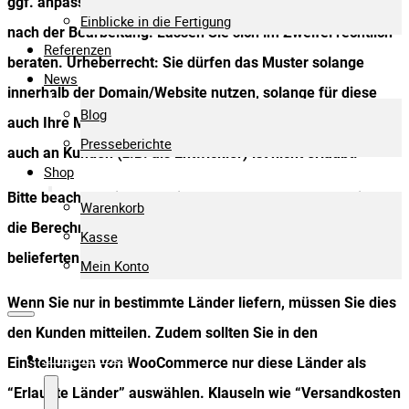
ggf. anpassen müssen. Bitte entfernen Sie die Hinweise
Einblicke in die Fertigung
nach der Bearbeitung. Lassen Sie sich im Zweifel rechtlich
Referenzen
beraten. Urheberrecht: Sie dürfen das Muster solange
News
innerhalb der Domain/Website nutzen, solange für diese
Blog
auch Ihre Marketpress-Lizenz gilt. Weitergabe an Dritte,
Presseberichte
auch an Kunden (z.B. als Entwickler) ist nicht erlaubt.
Shop
Bitte beachten Sie, dass die Versandkosten oder zumindest
Warenkorb
die Berechnungsmethoden (z.B. nach Gewicht) für alle
Kasse
belieferten Länder angegeben werden sollen.
Mein Konto
Wenn Sie nur in bestimmte Länder liefern, müssen Sie dies
den Kunden mitteilen. Zudem sollten Sie in den
Unternehmen
Einstellungen von WooCommerce nur diese Länder als
“Erlaubte Länder” auswählen. Klauseln wie “Versandkosten