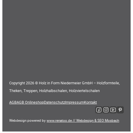
Copyright 2026 © Holz in Form Niedermeier GmbH – Holzformteile,
Theken, Treppen, Holzhalbschalen, Holzviertelschalen
AGB
AGB Onlineshop
Datenschutz
Impressum
Kontakt
Folge uns auf Faceboo
Folge uns auf Ins
Folge uns auf
Folge uns
Webdesign powered by
www.renatoo.de // Webdesign & SEO Mosbach