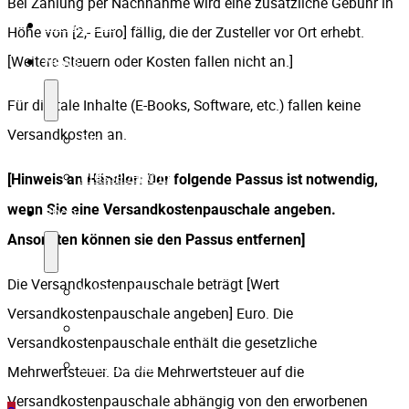
Bei Zahlung per Nachnahme wird eine zusätzliche Gebühr in
Referenzen
Höhe von [2,- Euro] fällig, die der Zusteller vor Ort erhebt.
News
[Weitere Steuern oder Kosten fallen nicht an.]
Für digitale Inhalte (E-Books, Software, etc.) fallen keine
Versandkosten an.
Blog
Presseberichte
[Hinweis an Händler: Der folgende Passus ist notwendig,
wenn Sie eine Versandkostenpauschale angeben.
Shop
Ansonsten können sie den Passus entfernen]
Die Versandkostenpauschale beträgt [Wert
Warenkorb
Versandkostenpauschale angeben] Euro. Die
Kasse
Versandkostenpauschale enthält die gesetzliche
Mein Konto
Mehrwertsteuer. Da die Mehrwertsteuer auf die
Versandkostenpauschale abhängig von den erworbenen