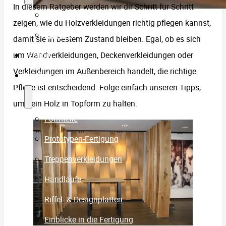
In diesem Ratgeber werden wir dir Schritt für Schritt
Firmenpartner
zeigen, wie du Holzverkleidungen richtig pflegen kannst,
Karriere
damit sie in bestem Zustand bleiben. Egal, ob es sich
Technik
um Wandverkleidungen, Deckenverkleidungen oder
Verkleidungen im Außenbereich handelt, die richtige
Portfolio
Pflege ist entscheidend. Folge einfach unseren Tipps,
um dein Holz in Topform zu halten.
Formteile
Prototypen-Fertigung
Treppenverkleidungen
Handläufe
Riffel- & Designplatten
Einblicke in die Fertigung