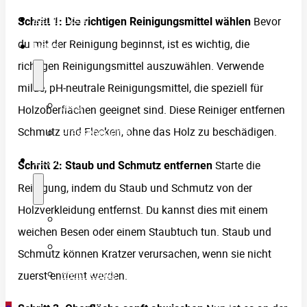
Referenzen
Bevor
Schritt 1: Die richtigen Reinigungsmittel wählen
du mit der Reinigung beginnst, ist es wichtig, die
News
richtigen Reinigungsmittel auszuwählen. Verwende
milde, pH-neutrale Reinigungsmittel, die speziell für
Blog
Holzoberflächen geeignet sind. Diese Reiniger entfernen
Schmutz und Flecken, ohne das Holz zu beschädigen.
Presseberichte
Shop
Starte die
Schritt 2: Staub und Schmutz entfernen
Reinigung, indem du Staub und Schmutz von der
Holzverkleidung entfernst. Du kannst dies mit einem
Warenkorb
weichen Besen oder einem Staubtuch tun. Staub und
Kasse
Schmutz können Kratzer verursachen, wenn sie nicht
Mein Konto
zuerst entfernt werden.