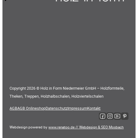
Copyright 2026 © Holz in Form Niedermeier GmbH – Holzformteile,
Theken, Treppen, Holzhalbschalen, Holzviertelschalen
AGB
AGB Onlineshop
Datenschutz
Impressum
Kontakt
Folge uns auf Faceboo
Folge uns auf Ins
Folge uns auf
Folge uns
Webdesign powered by
www.renatoo.de // Webdesign & SEO Mosbach