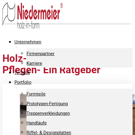
Unternehmen
Firmenpartner
Holz-Verkleidungen richtig
Karriere
Pflegen- Ein Ratgeber
Technik
Portfolio
Formteile
Prototypen-Fertigung
Treppenverkleidungen
Handläufe
Riffel- & Designplatten