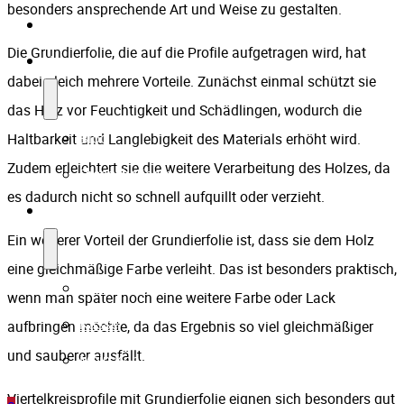
besonders ansprechende Art und Weise zu gestalten.
Referenzen
Die Grundierfolie, die auf die Profile aufgetragen wird, hat
News
dabei gleich mehrere Vorteile. Zunächst einmal schützt sie
das Holz vor Feuchtigkeit und Schädlingen, wodurch die
Blog
Haltbarkeit und Langlebigkeit des Materials erhöht wird.
Zudem erleichtert sie die weitere Verarbeitung des Holzes, da
Presseberichte
es dadurch nicht so schnell aufquillt oder verzieht.
Shop
Ein weiterer Vorteil der Grundierfolie ist, dass sie dem Holz
eine gleichmäßige Farbe verleiht. Das ist besonders praktisch,
Warenkorb
wenn man später noch eine weitere Farbe oder Lack
Kasse
aufbringen möchte, da das Ergebnis so viel gleichmäßiger
und sauberer ausfällt.
Mein Konto
Viertelkreisprofile mit Grundierfolie eignen sich besonders gut