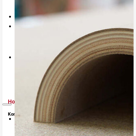
Einblicke in die Fertigung
Referenzen
News
Blog
Presseberichte
Shop
Warenkorb
Kasse
Mein Konto
Holzhalbschale (ohne Grundierfolie)
Konfiguration:
Unternehmen
In den
1500 mm und 3000 mm bestellbar.
Längen