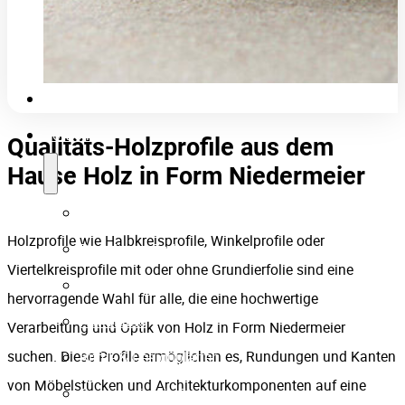
Zur Weiterverarbeitung wahlweise mit oder ohne
Nut
Firmenpartner
ohne zusätzliche Kosten bestellbar.
und Feder
Karriere
Produkt ansehen
Technik
Portfolio
Qualitäts-Holzprofile aus dem
Hause Holz in Form Niedermeier
Formteile
Holzprofile wie Halbkreisprofile, Winkelprofile oder
Prototypen-Fertigung
Viertelkreisprofile mit oder ohne Grundierfolie sind eine
Treppenverkleidungen
hervorragende Wahl für alle, die eine hochwertige
Handläufe
Verarbeitung und Optik von Holz in Form Niedermeier
suchen. Diese Profile ermöglichen es, Rundungen und Kanten
Riffel- & Designplatten
von Möbelstücken und Architekturkomponenten auf eine
Einblicke in die Fertigung