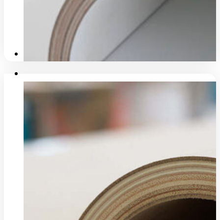
Zur Weiterverarbeitung wahlweise mit oder ohne
Nut
Firmenpartner
ohne zusätzliche Kosten bestellbar.
und Feder
Karriere
Produkt ansehen
Technik
Portfolio
Formteile
Prototypen-Fertigung
Treppenverkleidungen
Handläufe
Riffel- & Designplatten
Einblicke in die Fertigung