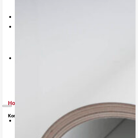
Einblicke in die Fertigung
Referenzen
News
Blog
Presseberichte
Shop
Warenkorb
Kasse
Mein Konto
Holzhalbschale (mit Grundierfolie)
Konfiguration:
Unternehmen
In den
1500 mm und 3000 mm bestellbar.
Längen