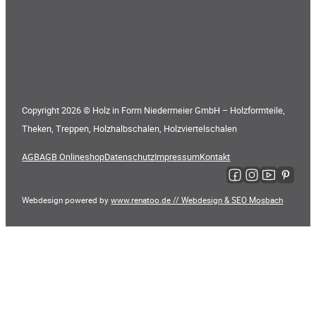
Copyright 2026 © Holz in Form Niedermeier GmbH – Holzformteile,
Theken, Treppen, Holzhalbschalen, Holzviertelschalen
AGB
AGB Onlineshop
Datenschutz
Impressum
Kontakt
Folge uns auf Faceboo
Folge uns auf Ins
Folge uns auf
Folge uns
Webdesign powered by
www.renatoo.de // Webdesign & SEO Mosbach